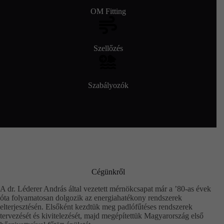
OM Fitting
Szellőzés
Szabályozók
Cégünkről
A dr. Léderer András által vezetett mérnökcsapat már a ’80-as évek
óta folyamatosan dolgozik az energiahatékony rendszerek
elterjesztésén. Elsőként kezdtük meg padlófűtéses rendszerek
tervezését és kivitelezését, majd megépítettük Magyarország első