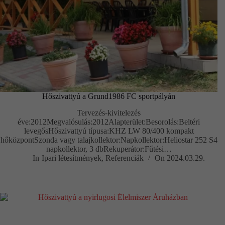
Hőszivattyú a Grund1986 FC sportpályán
Tervezés-kivitelezés
éve:2012Megvalósulás:2012Alapterület:Besorolás:Beltéri
levegősHőszivattyú típusa:KHZ LW 80/400 kompakt
hőközpontSzonda vagy talajkollektor:Napkollektor:Heliostar 252 S4
napkollektor, 3 dbRekuperátor:Fűtési…
In
Ipari létesítmények
,
Referenciák
On
2024.03.29.