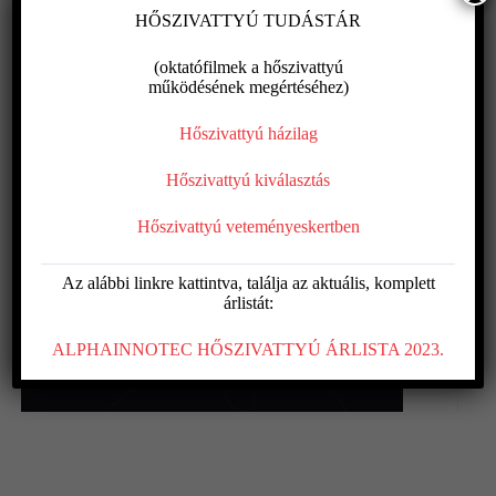
HŐSZIVATTYÚ TUDÁSTÁR
(oktatófilmek a hőszivattyú
működésének megértéséhez)
Hőszivattyú házilag
Hőszivattyú kiválasztás
Hőszivattyú veteményeskertben
Az alábbi linkre kattintva, találja az aktuális, komplett
árlistát:
Vízmelegítők, légkezelők
ALPHAINNOTEC HŐSZIVATTYÚ ÁRLISTA 2023.
Reventon