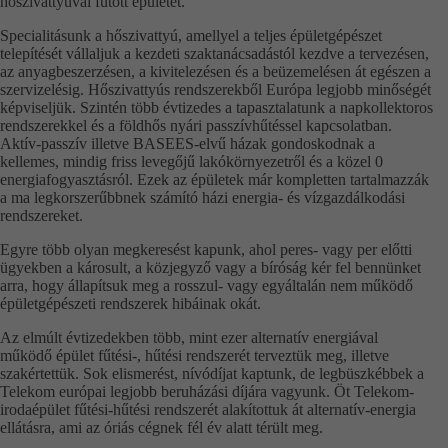
hőszivattyúval fűtött épületét.
Specialitásunk a hőszivattyú, amellyel a teljes épületgépészet
telepítését vállaljuk a kezdeti szaktanácsadástól kezdve a tervezésen,
az anyagbeszerzésen, a kivitelezésen és a beüzemelésen át egészen a
szervizelésig. Hőszivattyús rendszerekből Európa legjobb minőségét
képviseljük. Szintén több évtizedes a tapasztalatunk a napkollektoros
rendszerekkel és a földhős nyári passzívhűtéssel kapcsolatban.
Aktív-passzív illetve BASEES-elvű házak gondoskodnak a
kellemes, mindig friss levegőjű lakókörnyezetről és a közel 0
energiafogyasztásról. Ezek az épületek már kompletten tartalmazzák
a ma legkorszerűbbnek számító házi energia- és vízgazdálkodási
rendszereket.
Egyre több olyan megkeresést kapunk, ahol peres- vagy per előtti
ügyekben a károsult, a közjegyző vagy a bíróság kér fel bennünket
arra, hogy állapítsuk meg a rosszul- vagy egyáltalán nem működő
épületgépészeti rendszerek hibáinak okát.
Az elmúlt évtizedekben több, mint ezer alternatív energiával
működő épület fűtési-, hűtési rendszerét terveztük meg, illetve
szakértettük. Sok elismerést, nívódíjat kaptunk, de legbüszkébbek a
Telekom európai legjobb beruházási díjára vagyunk. Öt Telekom-
irodaépület fűtési-hűtési rendszerét alakítottuk át alternatív-energia
ellátásra, ami az óriás cégnek fél év alatt térült meg.