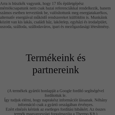
Arra is büszkék vagyunk, hogy 17 fős épületgépész
mérnökcsapatunk nem csak hazai referenciákkal rendelkezik, hanem
számos esetben terveztünk be, valósítottunk meg energiatakarékos,
alternatív energiával működő rendszereket külföldön is. Munkáink
között van kis lakás, családi ház, lakótelep, egyházi és irodaépület,
uszoda, szálloda, szállodaváros, ipari és mezőgazdasági létesítmény.
Termékeink és
partnereink
(A termékek gyártói honlapját a Google fordító segítségével
fordítottuk le.
Így tudjuk elérni, hogy naprakész információt lássanak. Néhány
információ csak a gyártó országában érvényes.
Ezért elnézés kérünk az esetleges fordítási hibákért. Az összes
termék magyarországi forgalmazója a Thermo Kft.)