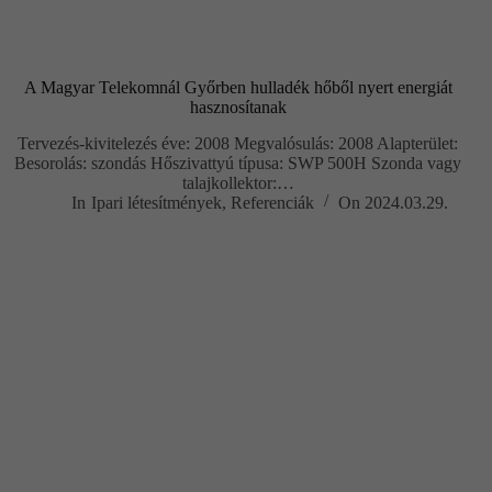
A Magyar Telekomnál Győrben hulladék hőből nyert energiát
hasznosítanak
Tervezés-kivitelezés éve: 2008 Megvalósulás: 2008 Alapterület:
Besorolás: szondás Hőszivattyú típusa: SWP 500H Szonda vagy
talajkollektor:…
In
Ipari létesítmények
,
Referenciák
On
2024.03.29.