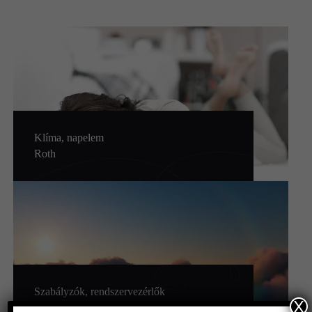
Klíma, napelem
Roth
Szabályzók, rendszervezérlők
X
RESOL