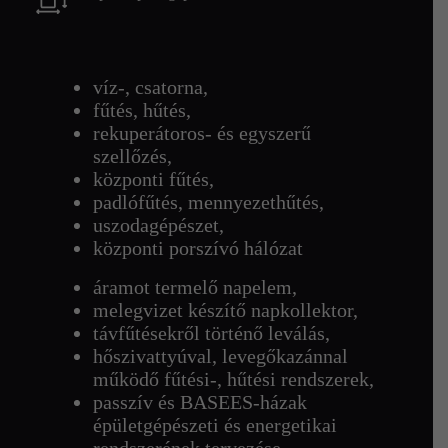
víz-, csatorna,
fűtés, hűtés,
rekuperátoros- és egyszerű
szellőzés,
központi fűtés,
padlófűtés, mennyezethűtés,
uszodagépészet,
központi porszívó hálózat
áramot termelő napelem,
melegvizet készítő napkollektor,
távfűtésekről történő leválás,
hőszivattyúval, levegőkazánnal
működő fűtési-, hűtési rendszerek,
passzív és BASEES-házak
épületgépészeti és energetikai