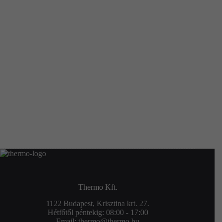
Thermo Kft.
1122 Budapest, Krisztina krt. 27.
Hétfőtől péntekig: 08:00 - 17:00
Email:
thermo@thermo.hu