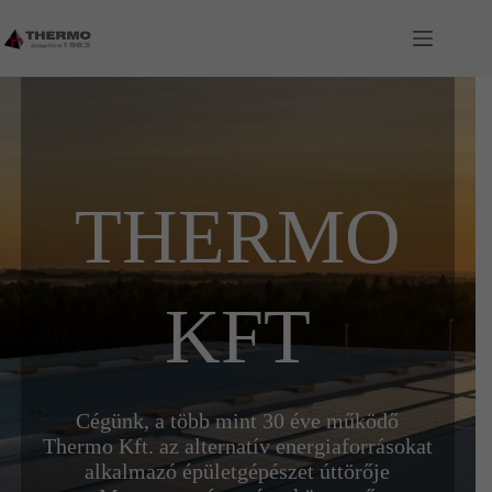
Skip
to
content
THERMO
KFT
Cégünk, a több mint 30 éve működő
Thermo Kft. az alternatív energiaforrásokat
alkalmazó épületgépészet úttörője